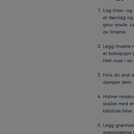
Lag linse- og
et dørslag og
grov smule. Le
av linsene.
Legg linsene m
et bakepapir p
Hell over i en
Hvis du skal 
damper dem.
Halver moskus
skallet med e
bittstore biter.
Legg grønnsak
grønnsakene i 