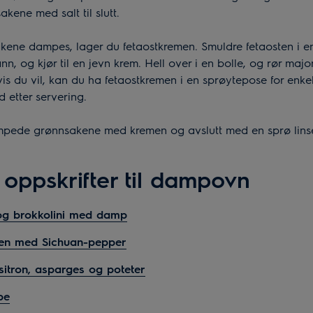
kene med salt til slutt.
ene dampes, lager du fetaostkremen. Smuldre fetaosten i en b
n, og kjør til en jevn krem. Hell over i en bolle, og rør maj
is du vil, kan du ha fetaostkremen i en sprøytepose for enke
 etter servering.
mpede grønnsakene med kremen og avslutt med en sprø lins
oppskrifter til dampovn
og brokkolini med damp
vnen med Sichuan-pepper
itron, asparges og poteter
pe