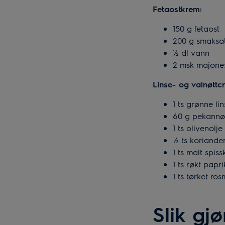
Fetaostkrem:
150 g fetaost
200 g smaksat
½ dl vann
2 msk majone
Linse- og valnøttc
1 ts grønne lin
60 g pekannøtt
1 ts olivenolje
½ ts koriande
1 ts malt spi
1 ts røkt papr
1 ts tørket ro
Slik gjø