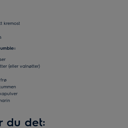
t kremost
s
rumble::
ser
er (eller valnøtter)
rfrø
sskummen
ikapulver
smarin
r du det: