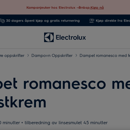
Kampanjeuker hos Electrolux –&nbsp;
Kjøp nå
30 dagers åpent kjøp og gratis returnering
Kjøp direkte fra Ele
 oppskrifter
Dampovn Oppskrifter
Dampet romanesco med fe
et romanesco m
stkrem
 minutter + tilberedning av linsesmulet 45 minutter