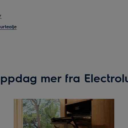
r
rteolje
ppdag mer fra Electrol