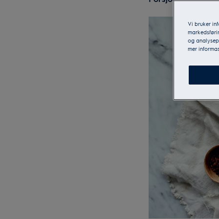
Vi bruker in
markedsførin
og analysepa
mer informas