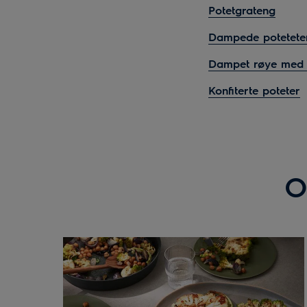
Potetgrateng
Dampede potetete
Dampet røye med u
Konfiterte poteter
O