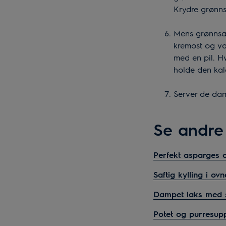
Krydre grønnsa
Mens grønnsak
kremost og van
med en pil. Hv
holde den kald
Server de da
Se andre 
Perfekt asparges 
Saftig kylling i o
Dampet laks med s
Potet og purresup