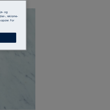
je- og
dier-, reklame-
kapsler. For