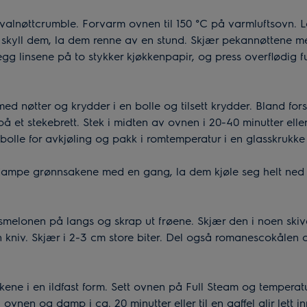
 valnøttcrumble. Forvarm ovnen til 150 °C på varmluftsovn. L
 skyll dem, la dem renne av en stund. Skjær pekannøttene me
gg linsene på to stykker kjøkkenpapir, og press overflødig fuk
ed nøtter og krydder i en bolle og tilsett krydder. Bland fors
å et stekebrett. Stek i midten av ovnen i 20-40 minutter eller t
 bolle for avkjøling og pakk i romtemperatur i en glasskrukke
dampe grønnsakene med en gang, la dem kjøle seg helt ned 
melonen på langs og skrap ut frøene. Skjær den i noen skiver
n kniv. Skjær i 2-3 cm store biter. Del også romanescokålen 
ene i en ildfast form. Sett ovnen på Full Steam og temperatu
ovnen og damp i ca. 20 minutter eller til en gaffel glir lett in