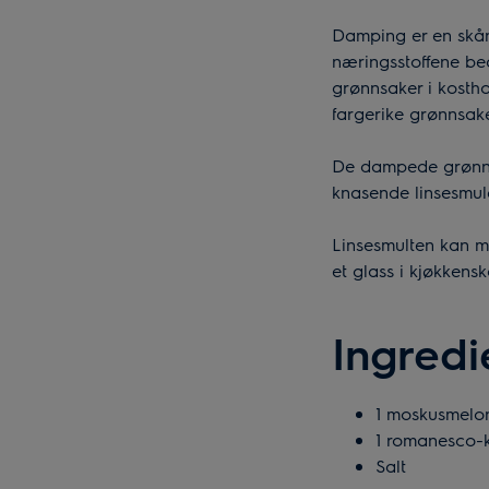
Damping er en skå
næringsstoffene bed
grønnsaker i kosth
fargerike grønnsak
De dampede grønns
knasende linsesmul
Linsesmulten kan m
et glass i kjøkkensk
Ingredi
1 moskusmelo
1 romanesco-kå
Salt