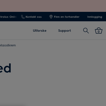
ctrolux Online
Kontakt oss
Finn en forhandler
Innlogging
Søk
Utforske
Support
0
taostkrem
ed