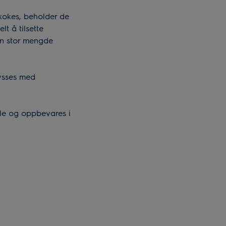
kokes, beholder de
t å tilsette
en stor mengde
ysses med
ble og oppbevares i