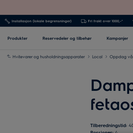
Installasjon (lokale begrensninger)
Fri frakt over 1000,-*
Produkter
Reservedeler og tilbehør
Kampanjer
Hvitevarer og husholdningsapparater
Local
Oppdag våre
Damp
fetao
Tilberedningstid:
40
Porsjoner:
4