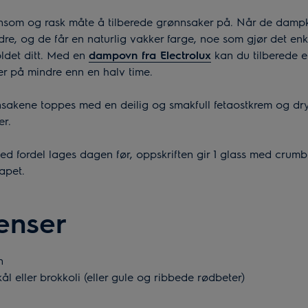
nsom og rask måte å tilberede grønnsaker på. Når de damp
re, og de får en naturlig vakker farge, noe som gjør det enkel
oldet ditt. Med en
dampovn fra Electrolux
kan du tilberede 
er på mindre enn en halv time.
akene toppes med en deilig og smakfull fetaostkrem og dr
er.
ed fordel lages dagen før, oppskriften gir 1 glass med crum
apet.
enser
n
l eller brokkoli (eller gule og ribbede rødbeter)