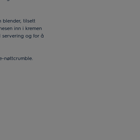
lender, tilsett
onesen inn i kremen
l servering og for å
e-nøttcrumble.