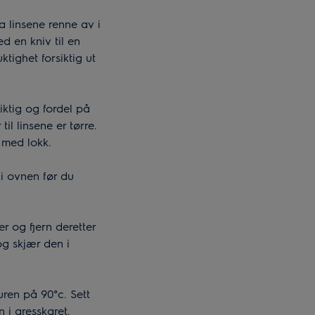
a linsene renne av i
d en kniv til en
tighet forsiktig ut
iktig og fordel på
il linsene er tørre.
 med lokk.
i ovnen før du
 og fjern deretter
og skjær den i
ren på 90°c. Sett
n i gresskaret.