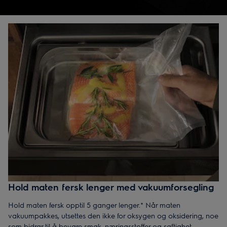
gourmetnivå. Reduser matsvinn, få orden på kjøkkenet og nyt
mat med frisk smak – hver gang.
Hold maten fersk lenger med vakuumforsegling
Hold maten fersk opptil 5 ganger lenger.* Når maten
vakuumpakkes, utsettes den ikke for oksygen og oksidering, noe
som bidrar til å bevare smak, næringsstoffer og saftighet.