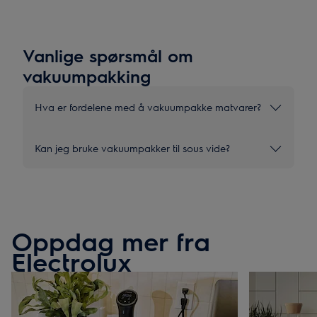
på noen få minutter, eller forbered ingredienser til sous vide. En
praktisk løsning på kjøkkenet som gir deg frihet til å
eksperimentere med nye retter.
Vanlige spørsmål om
vakuumpakking
Hva er fordelene med å vakuumpakke matvarer?
Kan jeg bruke vakuumpakker til sous vide?
Oppdag mer fra
Electrolux