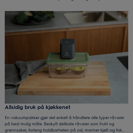
varmefordeling, kjøttet blir ekstra mørt og grønnsakene beholder
både farge og tekstur – perfekt for måltider med
restaurantkvalitet hjemme.
Allsidig bruk på kjøkkenet
En vakuumpakker gjør det enkelt å håndtere alle typer råvarer
på best mulig måte. Beskytt delikate råvarer som frukt og
grønnsaker, forleng holdbarheten på ost, mariner kjøtt og fisk