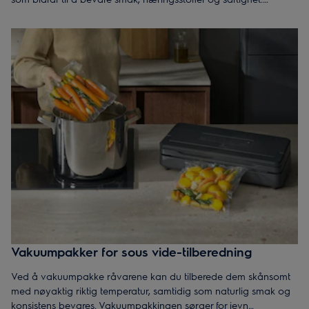
Samtidig reduseres matsvinn, og du får full kontroll over
tilberedningen. Dette gjør matlagingen enklere, mer bærekraftig
og gir smakfulle resultater.
Vakuumpakker for sous vide-tilberedning
Ved å vakuumpakke råvarene kan du tilberede dem skånsomt
med nøyaktig riktig temperatur, samtidig som naturlig smak og
konsistens bevares. Vakuumpakkingen sørger for jevn