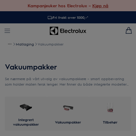
Kampanjeuker hos Electrolux –
Kjøp nå
Fri frakt over 1000,-*
Matlaging
Vakuumpakker
Vakuumpakker
Se nærmere på vårt utvalg av vakuumpakkere – smart oppbevaring
som holder maten fersk lenger. Her finner du både integrerte modeller
for et stilrent kjøkken og mobile varianter – perfekt til alt fra
hverdagsoppbevaring til sous vide-tilberedning.
Integrert
Vakuumpakker
Tilbehør
vakuumpakker