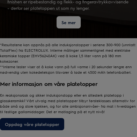
finishen er ripebestandig og flekk- og fingeravtrykkavvisende
– derfor ser platetoppen ut som ny lenger.
Se mer
*Resultatene kan oppnås på alle induksjonstopper i seriene 300-900 (unntatt
TotalFlex) fra ELECTROLUX. Interne målinger sammenlignet med elektriske
keramiske topper (EHV56240AK) ved å koke 1,5 liter vann på 180 mm
kokezoner.
**Interne tester viser at å koke vann på full varme i 20 sekunder lengre enn
nødvendig uten kokedeteksjon tilsvarer å lade et 4500 mAh telefonbatteri.
Mer informasjon om våre platetopper
En reaksjonsrask og sikker induksjonstopp eller en slitesterk platetopp i
glasskeramikk? Vårt utvalg med platetopper tilbyr førsteklasses alternativ for
både små og store kjøkken, og for alle ambisjonsnivåer- fra mat i hverdagen
til festlige gallamiddager. Det er matlaging på et nytt nivå!
Oppdag våre platetopper