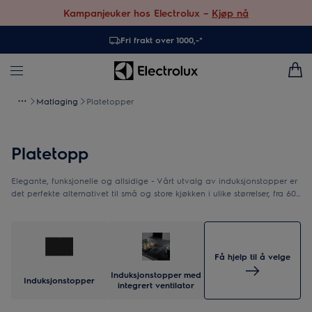
Kampanjeuker hos Electrolux –
Kjøp nå
Fri frakt over 1000,-*
Matlaging
Platetopper
Platetopp
Elegante, funksjonelle og allsidige - Vårt utvalg av induksjonstopper er
det perfekte alternativet til små og store kjøkken i ulike størrelser, fra 60
cm til 90 cm brede. En platetopp fra Electrolux gjør matlagingen mer
smakfull og effektiv, både til hverdagsmiddagen eller store
festmiddager.
Få hjelp til å velge
Induksjonstopper med
Induksjonstopper
integrert ventilator