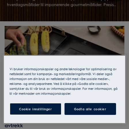
hverdagsmåltider til imponerende gourmetmåltider. Presis
kontroll over hvert steg av prosessen – platetoppene har
smartfunksjoner, de er intuitive i bruk og gjør matlaging
enklere og hyggeligere.
Vi bruker informasjonskapsler og andre teknologier for optimalisering av
nettstedet samt for kampanje- og markedsføringsformål. Vi deler også
informasjon om din bruk av nettstedet vårt med våre sosiale medier-,
reklame- og analysepartnere. Ved å klikke på «Godta alle cookier»,
samtykker du til vår bruk av informasjonskapsler. For mer informasjon, gå
til vår merknader om informasjonskapsler.
Cookie innstillinger
Godta alle cookier
Kjøkkendesign med fleksibilitet og kraftig
avtrekk