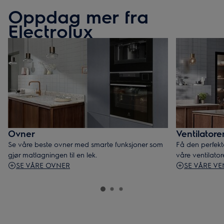
Oppdag mer fra
Electrolux
Ovner
Ventilatore
Se våre beste ovner med smarte funksjoner som
Få den perfek
gjør matlagningen til en lek.
våre ventilator
SE VÅRE OVNER
SE VÅRE VE