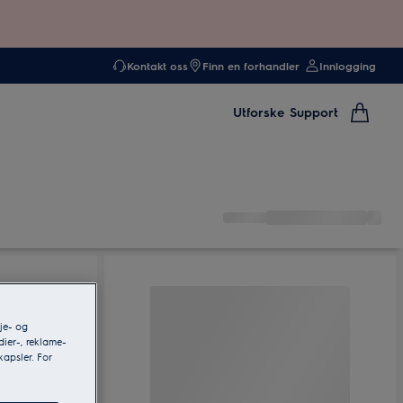
Kontakt oss
Finn en forhandler
Innlogging
Utforske
Support
je- og
dier-, reklame-
kapsler. For