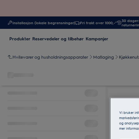
30 dagers
Installasjon (lokale begrensninger)
Fri frakt over 1000,-*
returneri
Produkter
Reservedeler og tilbehør
Kampanjer
Hvitevarer og husholdningsapparater
Matlaging
Kjøkkenut
Vi bruker in
markedsførin
og analysepa
mer informas