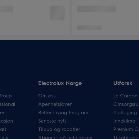
x
Electrolux Norge
Utforsk
Group
Om oss
Le Cordon 
ssional
Åpenhetsloven
Omsorgsful
er
Better Living Program
Matlaging 
masjon
Seneste nytt
Inneklima
aft
Tilbud og rabatter
Premium C
olux
Abonner på nyhetsbrev
Tilkoblede