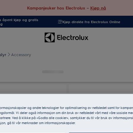
Kampanjeuker hos Electrolux –
Kjøp nå
 åpent kjøp og gratis
Kjøp direkte fra Electrolux Online
ng
styr
Accessory
formasjonskapsler og andre teknologier for optimalisering av nettstedet samt for kampan
gsformål. Vi deler også informasjon om din bruk av nettstedet vårt med våre sosiale me
rtnere. Ved å klikke på «Godta alle cookier», samtykker du til vår bruk av informasjons
jon, gå til vår merknader om informasjonskapsler.