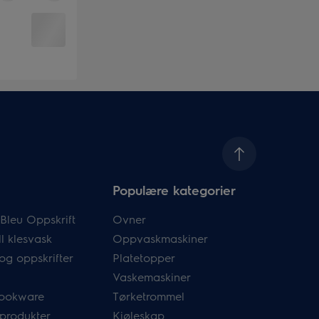
Populære kategorier
Bleu Oppskrift
Ovner
l klesvask
Oppvaskmaskiner
og oppskrifter
Platetopper
Vaskemaskiner
ookware
Tørketrommel
 produkter
Kjøleskap