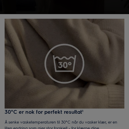
størrelsen, leverer den utmerkede vaskeresultater hver gang.
30°C er nok for perfekt resultat¹
Å senke vasketemperaturen til 30°C når du vasker klær, er en
liten endring som gjør stor forskjell - for klærne dine,