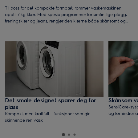
Til tross for det kompakte formatet, rommer vaskemaskinen
opptil 7 kg klær. Med spesialprogrammer for ømfintlige plagg,
treningsklær og jeans, rengjør den klærne både skånsomt og
effektivt. Trykk på start, så ordner maskinen resten.
Det smale designet sparer deg for
Skånsom va
plass
SensiCare-syst
og forhindrer 
Kompakt, men kraftfull – funksjoner som gir
skinnende ren vask