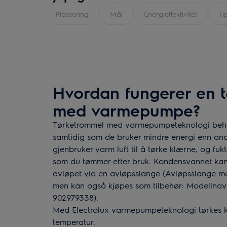
Plassering
Mål
Energieffektivitet
Ti
Hvordan fungerer en 
med varmepumpe?
Tørketrommel med varmepumpeteknologi beha
samtidig som de bruker mindre energi enn and
gjenbruker varm luft til å tørke klærne, og fu
som du tømmer etter bruk. Kondensvannet kan 
avløpet via en avløpsslange (Avløpsslange m
men kan også kjøpes som tilbehør: Modelln
902979338).
Med Electrolux varmepumpeteknologi tørkes k
temperatur.