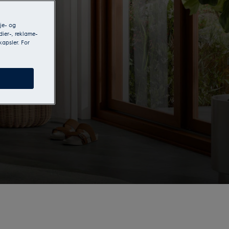
je- og
dier-, reklame-
kapsler. For