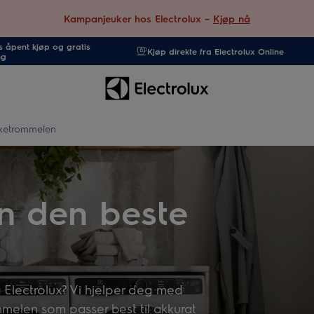
Kampanjeuker hos Electrolux –
Kjøp nå
 åpent kjøp og gratis
Kjøp direkte fra Electrolux Online
ng
rketrommelen
nn den beste
n
 Electrolux? Vi hjelper deg med
ommelen som passer best til akkurat