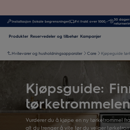
30 dagers
Installasjon (lokale begrensninger)
Fri frakt over 1000,-*
returneri
Produkter
Reservedeler og tilbehør
Kampanjer
Hvitevarer og husholdningsapparater
Care
Kjøpeguide tø
Kjøpsguide: Fi
tørketrommele
Vurderer du å kjøpe en ny tørketrommel fra
alt du trenger å vite før du velger tørketr