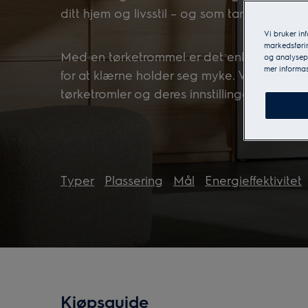
ditt hjem og livsstil – og som tar godt vare
Vi bruker in
markedsførin
Med en tørketrommel er det enklere å vask
og analysepa
mer informas
for at klærne holder seg myke. Vi veileder
tørketromler og deres innstillinger, størrelse
Typer
Plassering
Mål
Energieffektivitet
Kjøpsguide