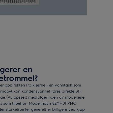
gerer en
etrommel?
er opp fukten fra klærne i en vanntank som
rnativt kan kondensvannet føres direkte ut i
nge (Avløpssett medfølger noen av modellene
es som tilbehør: Modellnavn E2YH01 PNC
nstørketromler generelt er billigere ved kjøp