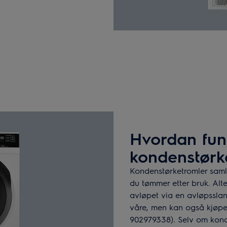
Hvordan fun
kondenstørk
Kondenstørketromler saml
du tømmer etter bruk. Alte
avløpet via en avløpssla
våre, men kan også kjøp
902979338). Selv om konde