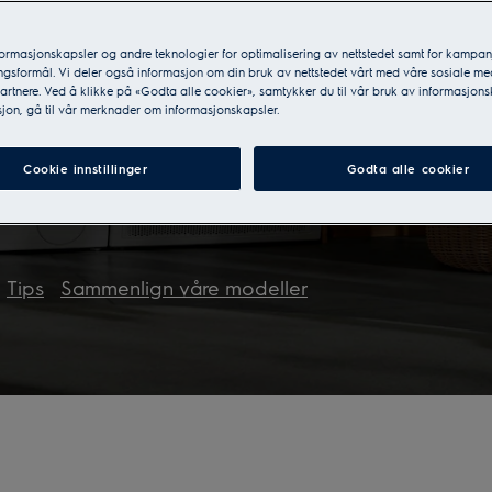
 på klærne dine.
formasjonskapsler og andre teknologier for optimalisering av nettstedet samt for kampan
gsformål. Vi deler også informasjon om din bruk av nettstedet vårt med våre sosiale me
e klær, samtidig som den sørger
rtnere. Ved å klikke på «Godta alle cookier», samtykker du til vår bruk av informasjons
jon, gå til vår merknader om informasjonskapsler.
 deg gjennom ulike varianter av
r og energieffektivitet.
Cookie innstillinger
Godta alle cookier
Tips
Sammenlign våre modeller