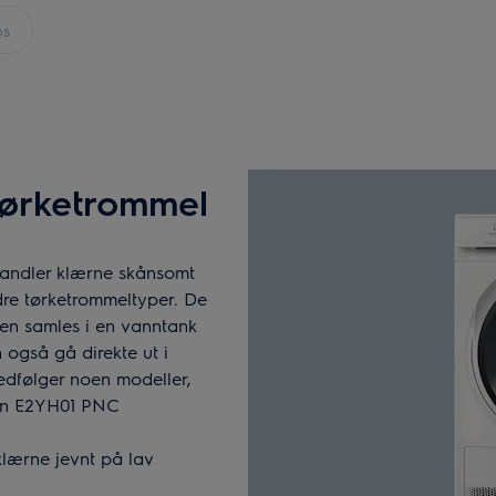
ps
tørketrommel
ndler klærne skånsomt
re tørketrommeltyper. De
kten samles i en vanntank
også gå direkte ut i
edfølger noen modeller,
avn E2YH01 PNC
lærne jevnt på lav