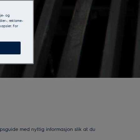
je- og
dier-, reklame-
kapsler. For
øpsguide med nyttig informasjon slik at du