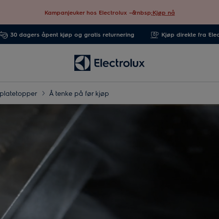
Kampanjeuker hos Electrolux –&nbsp;
Kjøp nå
30 dagers åpent kjøp og gratis returnering
Kjøp direkte fra Ele
platetopper
Å tenke på før kjøp