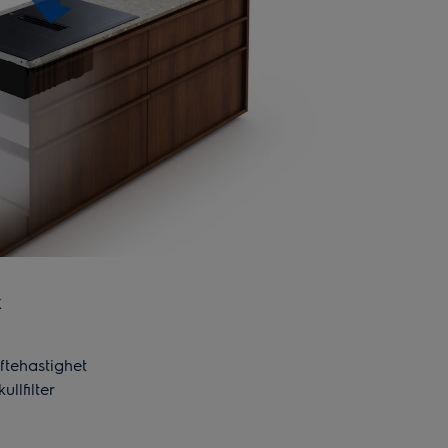
k
iftehastighet
ullfilter