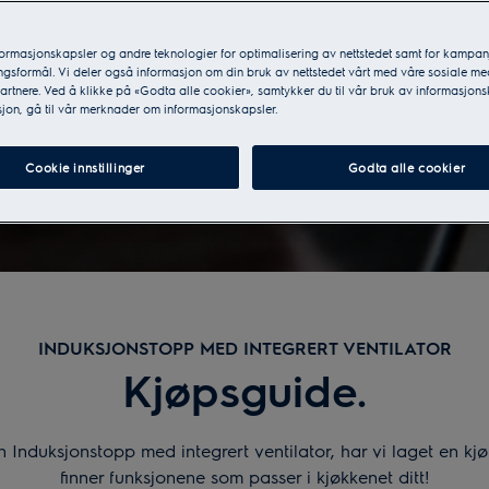
formasjonskapsler og andre teknologier for optimalisering av nettstedet samt for kampan
gsformål. Vi deler også informasjon om din bruk av nettstedet vårt med våre sosiale me
rtnere. Ved å klikke på «Godta alle cookier», samtykker du til vår bruk av informasjons
jon, gå til vår merknader om informasjonskapsler.
Cookie innstillinger
Godta alle cookier
INDUKSJONSTOPP MED INTEGRERT VENTILATOR
Kjøpsguide.
n Induksjonstopp med integrert ventilator, har vi laget en kj
finner funksjonene som passer i kjøkkenet ditt!