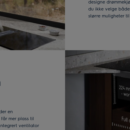
designe drømmekjøk
du ikke velge både
større muligheter t
n
der en
får mer plass til
tegrert ventilator