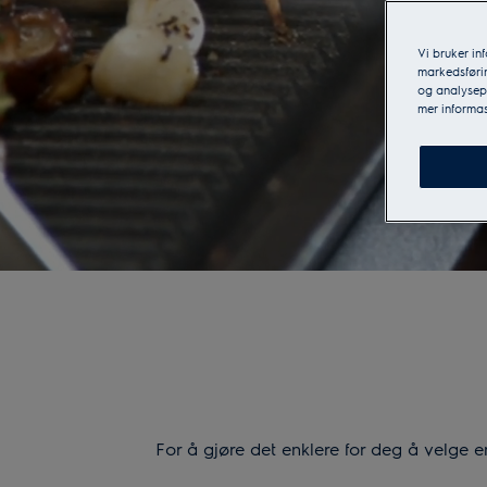
Vi bruker in
markedsførin
og analysepa
mer informas
For å gjøre det enklere for deg å velge e