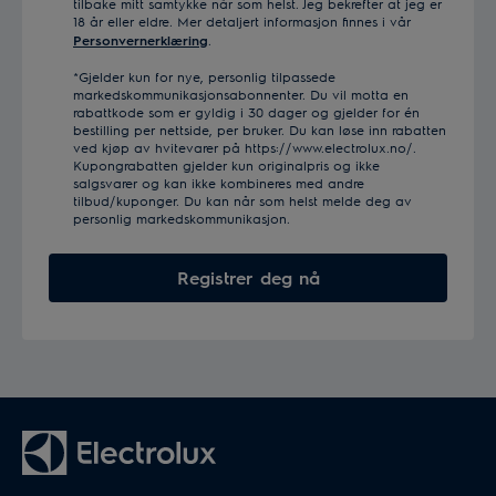
tilbake mitt samtykke når som helst. Jeg bekrefter at jeg er
18 år eller eldre. Mer detaljert informasjon finnes i vår
Personvernerklæring
.
*Gjelder kun for nye, personlig tilpassede
markedskommunikasjonsabonnenter. Du vil motta en
rabattkode som er gyldig i 30 dager og gjelder for én
bestilling per nettside, per bruker. Du kan løse inn rabatten
ved kjøp av hvitevarer på https://www.electrolux.no/.
Kupongrabatten gjelder kun originalpris og ikke
salgsvarer og kan ikke kombineres med andre
tilbud/kuponger. Du kan når som helst melde deg av
personlig markedskommunikasjon.
Registrer deg nå