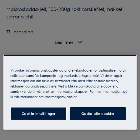
Maistostadaskjell, 100-200g røkt torskefilet, hakket
serrano chili
Til dressing:
1,5 dl creme fraiche, skallet av en halv liten lime
Les mer
(revet), 1 ss hver av hakket persille, koriander og dill
Til kålsalaten:
1/4 av hode til en liten grønnkål, tynt skivet, 1 liten
Vi bruker informasjonskapsler og andre teknologier for optimalisering av
Slik gjør du
sjalottløk, tynt skivet, en sjenerøs klype salt, skallet av
nettstedet samt for kampanje- og markedsføringsformål. Vi deler også
informasjon om din bruk av nettstedet vårt med våre sosiale medier-,
1 liten lime (revet)
reklame- og analysepartnere. Ved å klikke på «Godta alle cookier»,
1.
Start med sylteagurkene. Bland sammen alt
samtykker du til vår bruk av informasjonskapsler. For mer informasjon, gå
til vår merknader om informasjonskapsler.
krydderet, sukker, salt, eddik og vann. Rør om til
Til blandet sylteagurk:
sukkeret og saltet er oppløst. Tilsett hvitløken,
1 ts sennepsfrø, 1 kanelpinne, 1 ts meksikansk
jalapeñoen og grønnsakene. La det stå å hvile i minst
oregano, 1/4 ts chili flak, 32g sukker, 1 ss salt, 3,5dl
Cookie innstillinger
Godta alle cookier
20 minutter i romtemperatur.
rødvinseddik, 1dl vann, 4 hvitløksfedd, et par
Les mer
jalapeñobiter, tynt skivet gulrøtter, reddiker og løk
2.
I en separat bolle. Ha i kålen, sjalottløken, revet
(eller en blanding av skårne grønnsaker etter ønske)