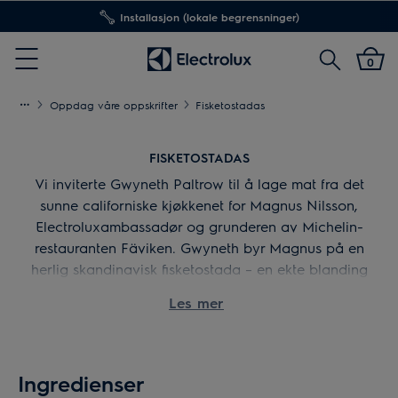
Installasjon (lokale begrensninger)
Søk
0
Menu
Oppdag våre oppskrifter
Fisketostadas
FISKETOSTADAS
Vi inviterte Gwyneth Paltrow til å lage mat fra det
sunne californiske kjøkkenet for Magnus Nilsson,
Electroluxambassadør og grunderen av Michelin-
restauranten Fäviken. Gwyneth byr Magnus på en
herlig skandinavisk fisketostada – en ekte blanding
av Sverige og California.
Les mer
Ingredienser