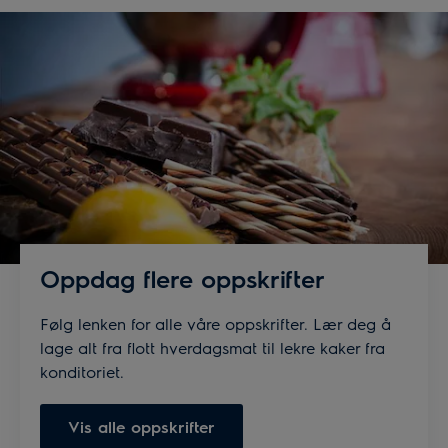
limeskall og salt.
3.
Deretter. Lag dressing ved å tilsette revet limeskall
og hakkete urter til creme fraîchen. Bland sammen og
krydre etter ønske.
4.
Server ved å ta en tostada og spre creme fraîche
som en base. Legg på ¼ av torskefileten oppå. Så
legger du på sylteagurkblandingen og kålsalaten. Strø
over hakket serrano-chili, koriander og dill.
Oppdag flere oppskrifter
Følg lenken for alle våre oppskrifter. Lær deg å
lage alt fra flott hverdagsmat til lekre kaker fra
konditoriet.
Vis alle oppskrifter