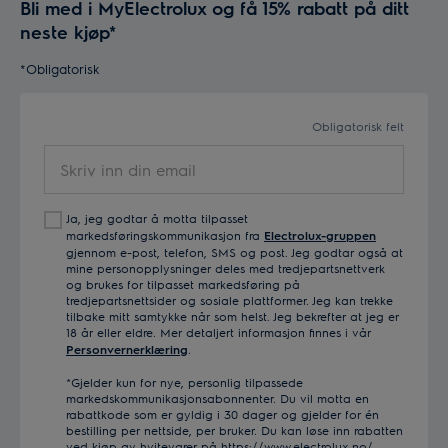
Bli med i MyElectrolux og få 15% rabatt på ditt
neste kjøp*
9. Stek wienerbrødene på 225 grader i 25 min. Se an
fargen. Avkjøl på rist. Sikt litt melis over eplerosene.
*Obligatorisk
Obligatorisk felt
Skriv
inn
din
Ja, jeg godtar å motta tilpasset
email
markedsføringskommunikasjon fra
Electrolux-gruppen
gjennom e-post, telefon, SMS og post. Jeg godtar også at
mine personopplysninger deles med tredjepartsnettverk
og brukes for tilpasset markedsføring på
tredjepartsnettsider og sosiale plattformer. Jeg kan trekke
tilbake mitt samtykke når som helst. Jeg bekrefter at jeg er
18 år eller eldre. Mer detaljert informasjon finnes i vår
Personvernerklæring
.
*Gjelder kun for nye, personlig tilpassede
markedskommunikasjonsabonnenter. Du vil motta en
rabattkode som er gyldig i 30 dager og gjelder for én
bestilling per nettside, per bruker. Du kan løse inn rabatten
ved kjøp av hvitevarer på https://www.electrolux.no/.