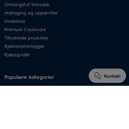
Omsorgsfull klesvask
Matlaging og oppskrifter
Inneklima
Premium Cookware
Tilkoblede produkter
Kjøkkenplanlegger
Kjøpsguider
Kontakt
Populære kategorier
Ovner
Oppvaskmaskiner
Platetopper
Vaskemaskiner
Tørketrommel