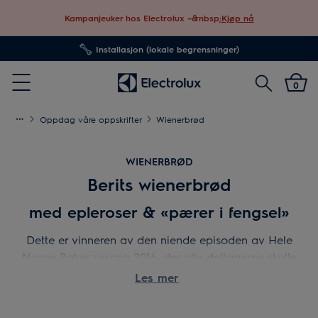
Kampanjeuker hos Electrolux –&nbsp;
Kjøp nå
Installasjon (lokale begrensninger)
Søk
0
Menu
Oppdag våre oppskrifter
Wienerbrød
WIENERBRØD
Berits wienerbrød
med epleroser & «pærer i fengsel»
Dette er vinneren av den niende episoden av Hele
Norge Baker sesong 2016, der alle deltagerne skulle
bake wienerbrød.
Les mer