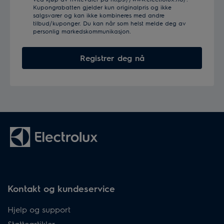
Kupongrabatten gjelder kun originalpris og ikke
salgsvarer og kan ikke kombineres med andre
tilbud/kuponger. Du kan når som helst melde deg av
personlig markedskommunikasjon.
Registrer deg nå
Kontakt og kundeservice
Hjelp og support
Støtteartikler