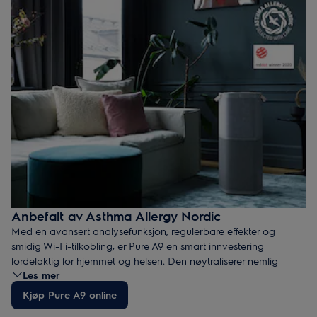
Anbefalt av Asthma Allergy Nordic
Med en avansert analysefunksjon, regulerbare effekter og
smidig Wi-Fi-tilkobling, er Pure A9 en smart innvestering
fordelaktig for hjemmet og helsen. Den nøytraliserer nemlig
Les mer
opptil 99% av all luftbåren pollen.
Pure A9 oppfyller kravene oppsatt av de svenske, norske og
Kjøp Pure A9 online
danske allergiforbundene i Asthma Allergy Nordic. Anbefalingen