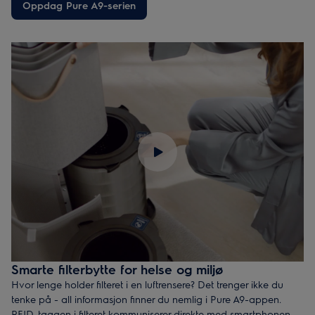
år.
Oppdag Pure A9-serien
Wellbeing-appen gir deg informasjon om luftens temperatur og
luftfuktighet inne og ute, og i tillegg analyserer den også nivåen
på luftbårne partikler som pollen og bakterier. Appen er
tilgjengelig for
iOS
&
Android
.
Smarte filterbytte for helse og miljø
Hvor lenge holder filteret i en luftrensere? Det trenger ikke du
tenke på - all informasjon finner du nemlig i Pure A9-appen.
RFID-taggen i filteret kommuniserer direkte med smartphonen