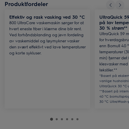
Produktfordeler
Effektiv og rask vasking ved 30 °C
UltraQuick 59
på lav temper
800 UltraCare vaskemaskin sørger for at
30 % strøm**
hvert eneste fiber i klærne dine blir rent.
UltraQuick 59 mi
Ved forhåndsblanding og jevn fordeling
for hverdagsbru
av vaskemiddel og tøymykner vasker
enn Bomull 40 °
den svært effektivt ved lave temperaturer
temperaturer (30
og korte sykluser.
min) fjerner det
klesvasker med 
tekstiler.**
*Basert på ekstern
vanlige husholdni
UltraQuick 30 °C
**Basert på intern
40 °C bomullspro
30 °C UltraWash-