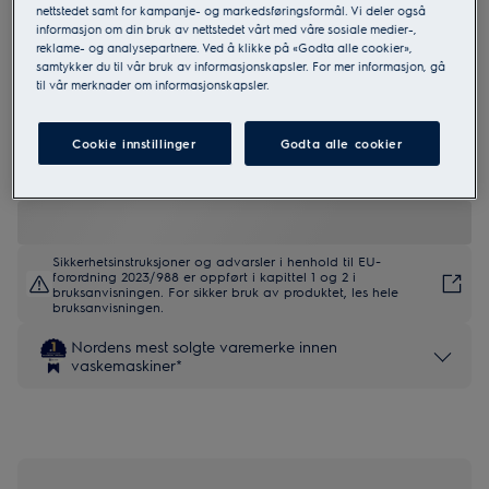
nettstedet samt for kampanje- og markedsføringsformål. Vi deler også
informasjon om din bruk av nettstedet vårt med våre sosiale medier-,
reklame- og analysepartnere. Ved å klikke på «Godta alle cookier»,
EFI8H2EX6Q
samtykker du til vår bruk av informasjonskapsler. For mer informasjon, gå
800 UltraCare Autodose 10.5 kg
til vår merknader om informasjonskapsler.
Vaskemaskin
Cookie innstillinger
Godta alle cookier
3 (2)
EU produktinformasjon
Sikkerhetsinstruksjoner og advarsler i henhold til EU-
forordning 2023/988 er oppført i kapittel 1 og 2 i
bruksanvisningen. For sikker bruk av produktet, les hele
bruksanvisningen.
Nordens mest solgte varemerke innen
vaskemaskiner*