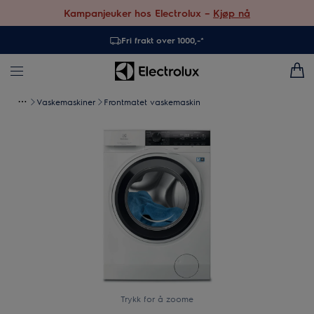
Kampanjeuker hos Electrolux –
Kjøp nå
Fri frakt over 1000,-*
Vaskemaskiner
Frontmatet vaskemaskin
Trykk for å zoome