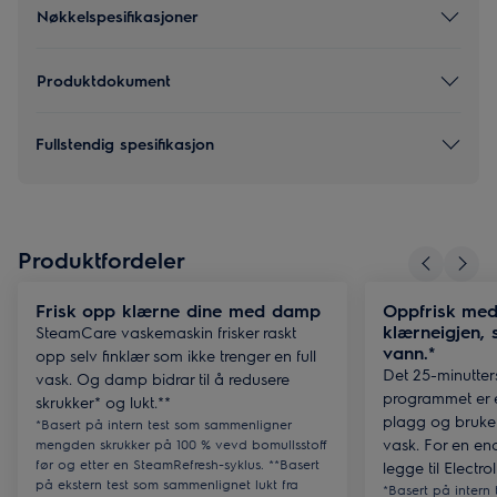
Nøkkelspesifikasjoner
Produktdokument
Fullstendig spesifikasjon
Produktfordeler
Frisk opp klærne dine med damp
Oppfrisk me
klærneigjen, 
SteamCare vaskemaskin frisker raskt
vann.*
opp selv finklær som ikke trenger en full
Det 25-minutter
vask. Og damp bidrar til å redusere
programmet er e
skrukker* og lukt.**
plagg og bruke
*Basert på intern test som sammenligner
vask. For en end
mengden skrukker på 100 % vevd bomullsstoff
før og etter en SteamRefresh-syklus. **Basert
legge til Electr
på ekstern test som sammenlignet lukt fra
*Basert på intern