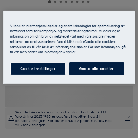
EFI743SX4Q
700 SteamCare Autodose 10.5 kg
Vi bruker informasjonskapsler og andre teknologier for optimalisering av
nettstedet samt for kampanje- og markedsføringsformål. Vi deler også
Vaskemaskin
informasjon om din bruk av nettstedet vårt med våre sosiale medier-,
reklame- og analysepartnere. Ved å klikke på «Godta alle cookier»,
samtykker du til vår bruk av informasjonskapsler. For mer informasjon, gå
til vår merknader om informasjonskapsler.
5 (1)
Cookie innstillinger
Godta alle cookier
EU produktinformasjon
Sikkerhetsinstruksjoner og advarsler i henhold til EU-
forordning 2023/988 er oppført i kapittel 1 og 2 i
bruksanvisningen. For sikker bruk av produktet, les hele
bruksanvisningen.