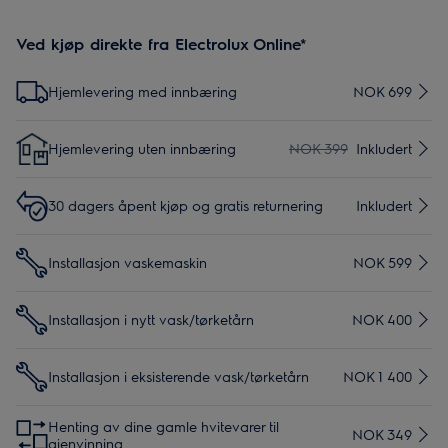
Ved kjøp direkte fra Electrolux Online*
Hjemlevering med innbæring
NOK 699
Hjemlevering uten innbæring
NOK 399
Inkludert
30 dagers åpent kjøp og gratis returnering
Inkludert
Installasjon vaskemaskin
NOK 599
Installasjon i nytt vask/tørketårn
NOK 400
Installasjon i eksisterende vask/tørketårn
NOK 1 400
Henting av dine gamle hvitevarer til
NOK 349
gjenvinning