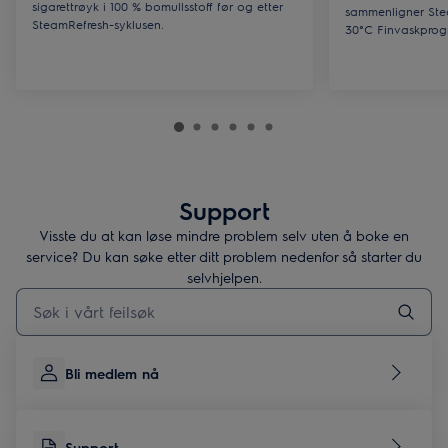
sigarettrøyk i 100 % bomullsstoff før og etter
sammenligner Ste
SteamRefresh-syklusen.
30°C Finvaskprog
Support
Visste du at kan løse mindre problem selv uten å boke en
service? Du kan søke etter ditt problem nedenfor så starter du
selvhjelpen.
Skriv her for å søke etter supportartikler
Bli medlem nå
Support