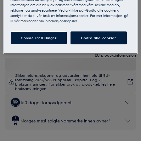
informasjon om din bruk av nettstedet vårt med våre sosiale medier-,
reklame- og analysepartnere. Ved å klikke på «Godta alle cookier»,
samtykker du til vår bruk av informasjonskapsler. For mer informasjon, gå
EOK4B0X0
til vår merknader om informasjonskapsler.
600 SurroundCook Varmluftsovn
Cookie innstillinger
Godta alle cookier
0 (0)
EU produktinformasjon
Sikkerhetsinstruksjoner og advarsler i henhold til EU-
forordning 2023/988 er oppført i kapittel 1 og 2 i
bruksanvisningen. For sikker bruk av produktet, les hele
bruksanvisningen.
150 dager fornøydgaranti
Norges mest solgte varemerke innen ovner*