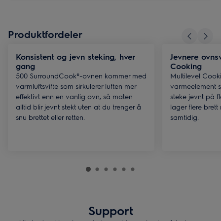
Produktfordeler
Konsistent og jevn steking, hver
Jevnere ovns
gang
Cooking
500 SurroundCook®-ovnen kommer med
Multilevel Cookin
varmluftsvifte som sirkulerer luften mer
varmeelement s
effektivt enn en vanlig ovn, så maten
steke jevnt på f
alltid blir jevnt stekt uten at du trenger å
lager flere bret
snu brettet eller retten.
samtidig.
Support