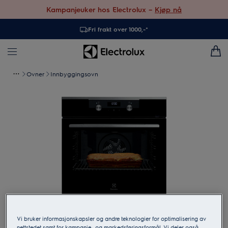
Kampanjeuker hos Electrolux –
Kjøp nå
Fri frakt over 1000,-*
Ovner
Innbyggingsovn
Trykk for å zoome
Vi bruker informasjonskapsler og andre teknologier for optimalisering av
nettstedet samt for kampanje- og markedsføringsformål. Vi deler også