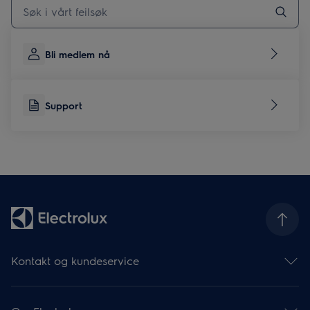
Skriv her for å søke etter supportartikler
Bli medlem nå
Support
Kontakt og kundeservice
Hjelp og support
Støtteartikler