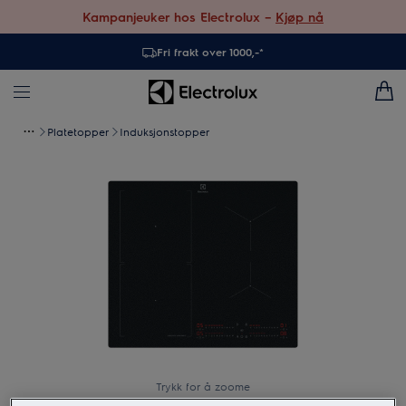
Kampanjeuker hos Electrolux –
Kjøp nå
Fri frakt over 1000,-*
Platetopper
Induksjonstopper
Trykk for å zoome