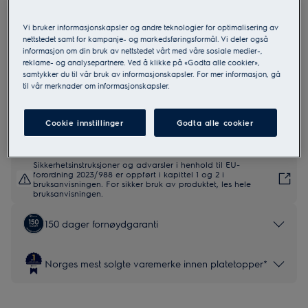
Vi bruker informasjonskapsler og andre teknologier for optimalisering av
nettstedet samt for kampanje- og markedsføringsformål. Vi deler også
EH60KB6BSC
informasjon om din bruk av nettstedet vårt med våre sosiale medier-,
700 SenseBoil 60 cm SaphirMatt®
reklame- og analysepartnere. Ved å klikke på «Godta alle cookier»,
ripebestandig overflate
samtykker du til vår bruk av informasjonskapsler. For mer informasjon, gå
til vår merknader om informasjonskapsler.
4.8 (82)
EU produktinformasjon
Cookie innstillinger
Godta alle cookier
Sikkerhetsinstruksjoner og advarsler i henhold til EU-
forordning 2023/988 er oppført i kapittel 1 og 2 i
bruksanvisningen. For sikker bruk av produktet, les hele
bruksanvisningen.
150 dager fornøydgaranti
Norges mest solgte varemerke innen platetopper*