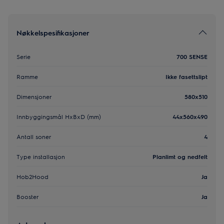
Nøkkelspesifikasjoner
Serie
700 SENSE
Ramme
Ikke fasettslipt
Dimensjoner
580x510
Innbyggingsmål HxBxD (mm)
44x560x490
Antall soner
4
Type installasjon
Planlimt og nedfelt
Hob2Hood
Ja
Booster
Ja