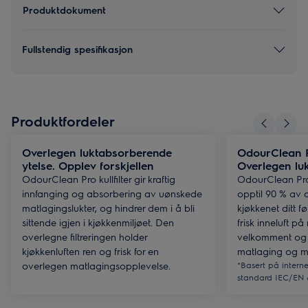
Produktdokument
Fullstendig spesifikasjon
Produktfordeler
Overlegen luktabsorberende
OdourClean Pr
ytelse. Opplev forskjellen
Overlegen lukt
OdourClean Pro kullfilter gir kraftig
OdourClean Pro 
innfanging og absorbering av uønskede
opptil 90 % av a
matlagingslukter, og hindrer dem i å bli
kjøkkenet ditt før
sittende igjen i kjøkkenmiljøet. Den
frisk inneluft på 
overlegne filtreringen holder
velkomment og ø
kjøkkenluften ren og frisk for en
matlaging og må
overlegen matlagingsopplevelse.
*Basert på interne 
standard IEC/EN 6