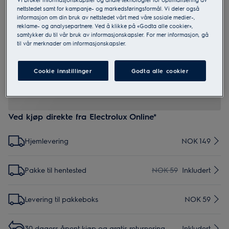
nettstedet samt for kampanje- og markedsføringsformål. Vi deler også
informasjon om din bruk av nettstedet vårt med våre sosiale medier-,
reklame- og analysepartnere. Ved å klikke på «Godta alle cookier»,
SUPCHARCE2
samtykker du til vår bruk av informasjonskapsler. For mer informasjon, gå
OdourClean Pro Carbon Filter
til vår merknader om informasjonskapsler.
2.5 (2)
Cookie innstillinger
Godta alle cookier
Ved kjøp direkte fra Electrolux Online*
Hjemlevering
NOK 149
Pakke til hentested
NOK 59
Inkludert
Levering til pakkeboks
NOK 59
30 dagers åpent kjøp og gratis returnering
Inkludert