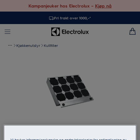
Kampanjeuker hos Electrolux –
Kjøp nå
Fri frakt over 1000,-*
Kjøkkenutstyr
Kullfilter
Trykk for å zoome
Vi bruker informasjonskapsler og andre teknologier for optimalisering av