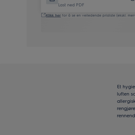
Last ned PDF
Klikk her
for å se en veiledende prisliste (ekskl. mer
Et hygie
luften s
allergis
rengjøre
rennende