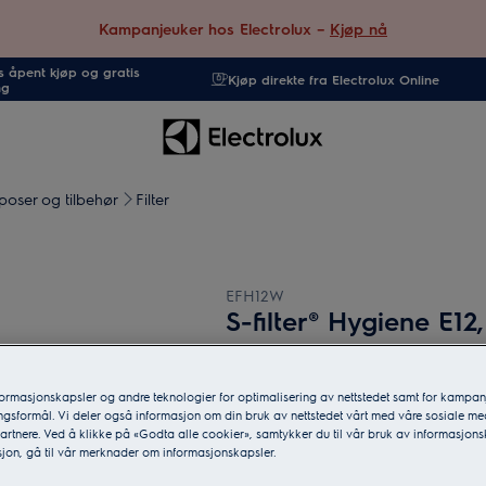
Kampanjeuker hos Electrolux –
Kjøp nå
 åpent kjøp og gratis
Kjøp direkte fra Electrolux Online
ng
poser og tilbehør
Filter
EFH12W
S-filter® Hygiene E12, 
støvsuger
2 (4)
formasjonskapsler og andre teknologier for optimalisering av nettstedet samt for kampan
gsformål. Vi deler også informasjon om din bruk av nettstedet vårt med våre sosiale me
rtnere. Ved å klikke på «Godta alle cookier», samtykker du til vår bruk av informasjons
jon, gå til vår merknader om informasjonskapsler.