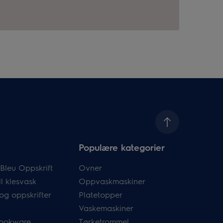
Populære kategorier
Bleu Oppskrift
Ovner
l klesvask
Oppvaskmaskiner
og oppskrifter
Platetopper
Vaskemaskiner
ookware
Tørketrommel