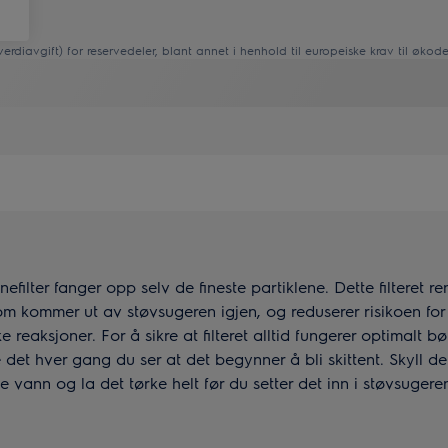
verdiavgift) for reservedeler, blant annet i henhold til europeiske krav til økode
nefilter fanger opp selv de fineste partiklene. Dette filteret re
om kommer ut av støvsugeren igjen, og reduserer risikoen for
ke reaksjoner. For å sikre at filteret alltid fungerer optimalt b
 det hver gang du ser at det begynner å bli skittent. Skyll d
 vann og la det tørke helt før du setter det inn i støvsugeren