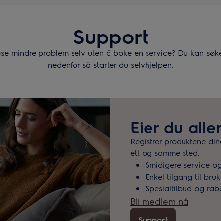
Support
øse mindre problem selv uten å boke en service? Du kan søke
nedenfor så starter du selvhjelpen.
 etter supportartikler
Eier du alle
Registrer produktene din
ett og samme sted.
Smidigere service o
Enkel tilgang til bru
Spesialtilbud og rab
Bli medlem nå
Support