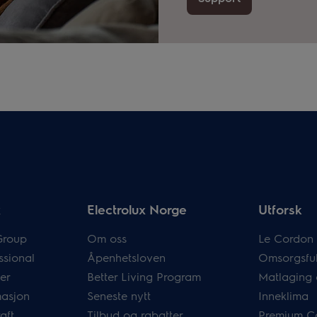
x
Electrolux Norge
Utforsk
Group
Om oss
Le Cordon 
ssional
Åpenhetsloven
Omsorgsful
er
Better Living Program
Matlaging 
masjon
Seneste nytt
Inneklima
aft
Tilbud og rabatter
Premium C