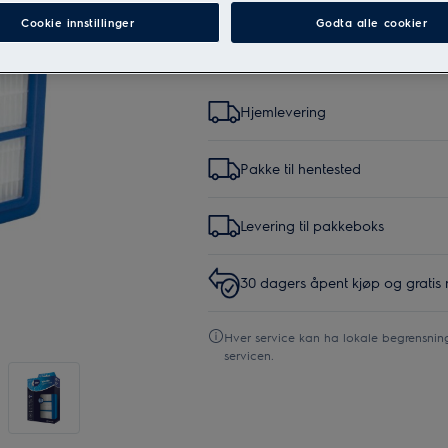
Cookie innstillinger
Godta alle cookier
Ved kjøp direkte fra Electro
Hjemlevering
Pakke til hentested
Levering til pakkeboks
30 dagers åpent kjøp og gratis 
Hver service kan ha lokale begrensning
servicen.