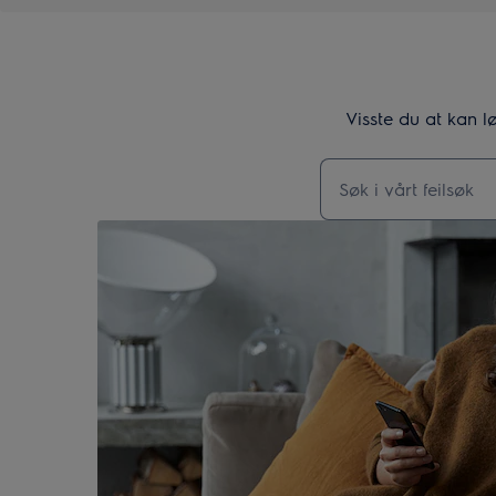
Visste du at kan l
Skriv her for å søke