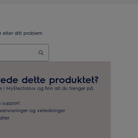
 etter ditt problem
rede dette produktet?
e i MyElectrolux og finn alt du trenger på
g support
ksanvisninger og veiledninger
atter