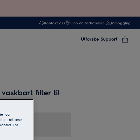
Kontakt oss
Finn en forhandler
Innlogging
Utforske
Support
vaskbart filter til
je- og
dier-, reklame-
kapsler. For