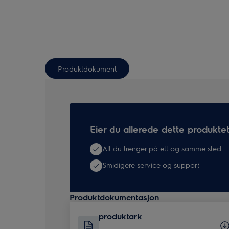
Produktdokument
Eier du allerede dette produkte
Alt du trenger på ett og samme sted
Smidigere service og support
Produktdokumentasjon
produktark