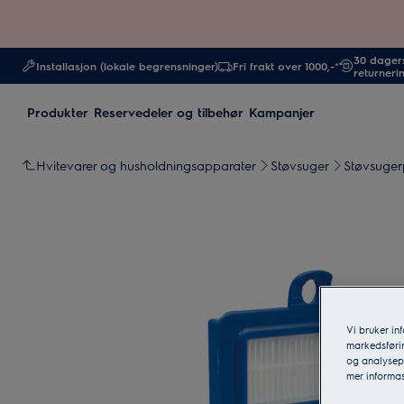
30 dagers
Installasjon (lokale begrensninger)
Fri frakt over 1000,-*
returneri
Produkter
Reservedeler og tilbehør
Kampanjer
Hvitevarer og husholdningsapparater
Støvsuger
Støvsuger
Vi bruker in
markedsførin
og analysepa
mer informas