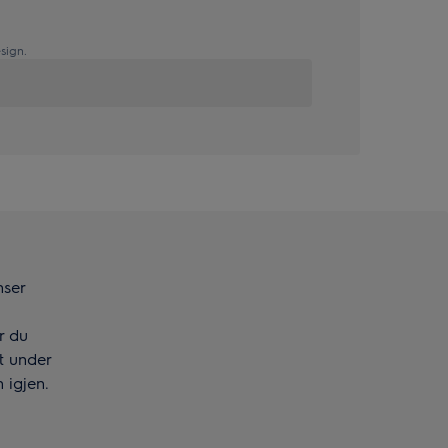
sign.
nser
ør du
et under
 igjen.