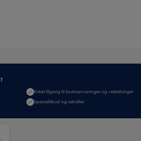
t?
Enkel tilgang til bruksanvisninger og veiledninger
Spesialtilbud og rabatter