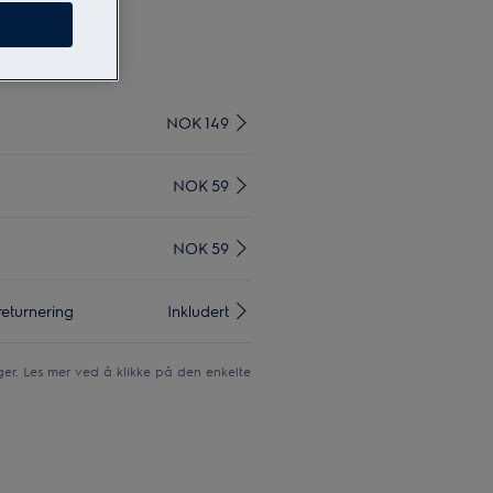
lux Online*
NOK 149
NOK 59
NOK 59
returnering
Inkludert
er. Les mer ved å klikke på den enkelte