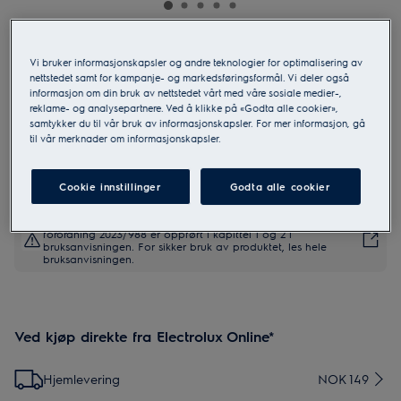
E5ST1-2DB
Vi bruker informasjonskapsler og andre teknologier for optimalisering av
Care 500 Dampstasjon Denim Blå
nettstedet samt for kampanje- og markedsføringsformål. Vi deler også
informasjon om din bruk av nettstedet vårt med våre sosiale medier-,
reklame- og analysepartnere. Ved å klikke på «Godta alle cookier»,
4.1 (49)
samtykker du til vår bruk av informasjonskapsler. For mer informasjon, gå
til vår merknader om informasjonskapsler.
Cookie innstillinger
Godta alle cookier
Sikkerhetsinstruksjoner og advarsler i henhold til EU-
forordning 2023/988 er oppført i kapittel 1 og 2 i
bruksanvisningen. For sikker bruk av produktet, les hele
bruksanvisningen.
Ved kjøp direkte fra Electrolux Online*
Hjemlevering
NOK 149