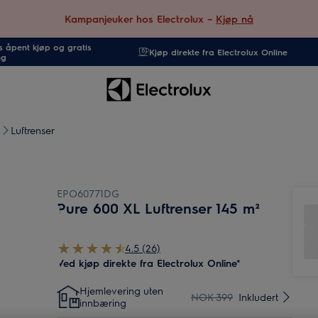
Kampanjeuker hos Electrolux –
Kjøp nå
 åpent kjøp og gratis
Kjøp direkte fra Electrolux Online
ng
Luftrenser
EPO60771DG
Pure 600 XL Luftrenser 145 m²
4.5 (26)
Ved kjøp direkte fra Electrolux Online*
Hjemlevering uten
NOK 399
Inkludert
innbæring