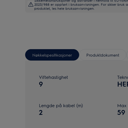
Sikkerhetsinstruksjoner og advarsler i henhold til EU-foro
2023/988 er oppført i bruksanvisningen. For sikker bruk 
produktet, les hele bruksanvisningen.
Nøkkelspesifikasjoner
Produktdokument
Viftehastighet
Tekn
9
HE
Lengde på kabel (m)
Max 
2
59