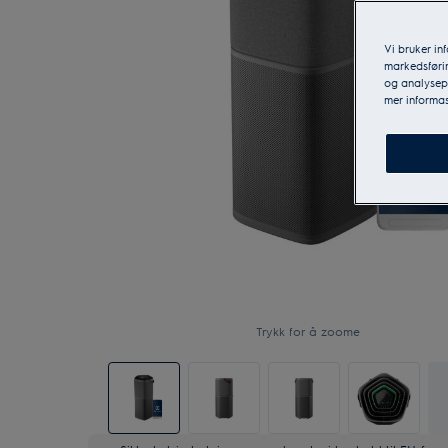
Vi bruker in
markedsførin
og analysepa
mer informas
Trykk for å zoome