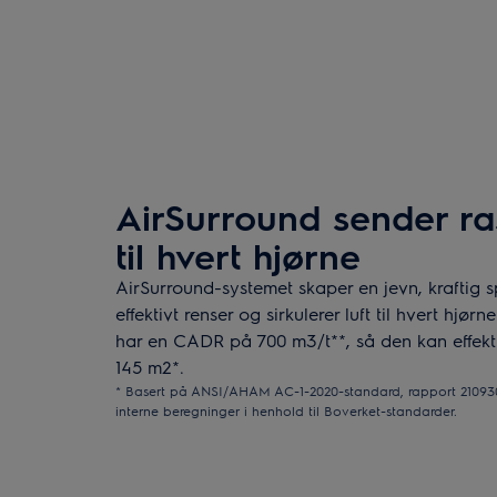
AirSurround sender ras
til hvert hjørne
AirSurround-systemet skaper en jevn, kraftig s
effektivt renser og sirkulerer luft til hvert hjø
har en CADR på 700 m3/t**, så den kan effekti
145 m2*.
* Basert på ANSI/AHAM AC-1-2020-standard, rapport 21093
interne beregninger i henhold til Boverket-standarder.