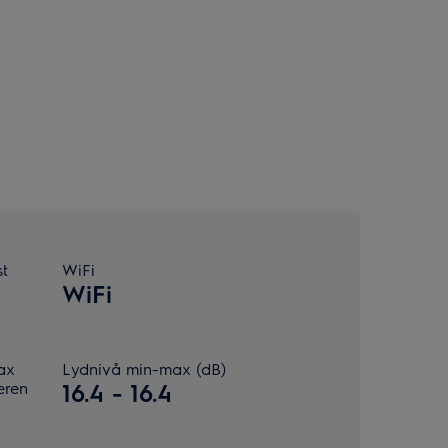
st
WiFi
WiFi
ax
Lydnivå min-max (dB)
eren
16.4 - 16.4