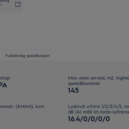
rdning
av
Fullstendig spesifikasjon
ologi
Max area served, m2, highe
PA
speedBoverket
145
romstr. (AHAM), kvm
Lydnivå v/trinn 1/2/3/4/5, m
dB (A) målt 1m foran luftrens
16.4/0/0/0/0