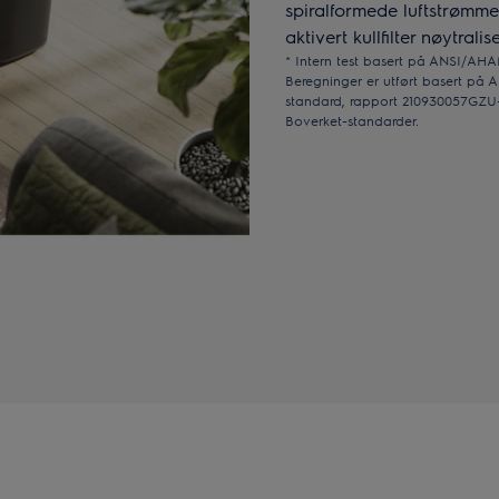
spiralformede luftstrømmen
aktivert kullfilter nøytra
* Intern test basert på ANSI/AH
Beregninger er utført basert på
standard, rapport 210930057GZU-0
Boverket-standarder.