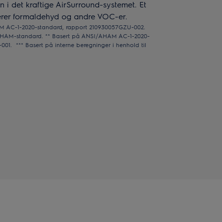
 i det kraftige AirSurround-systemet. Et
liserer formaldehyd og andre VOC-er.
AM AC-1-2020-standard, rapport 210930057GZU-002.
 AHAM-standard. ** Basert på ANSI/AHAM AC-1-2020-
01. *** Basert på interne beregninger i henhold til