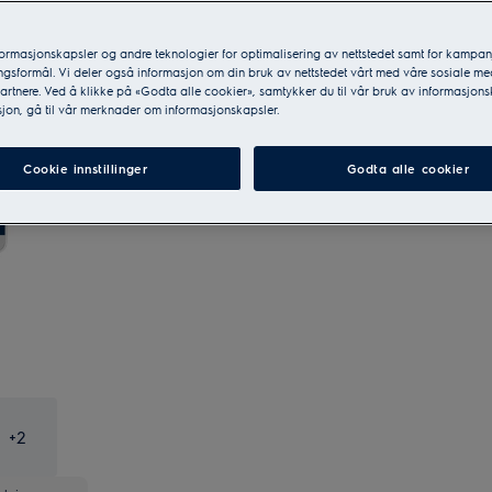
Hjemlevering med innbæring
NOK 699
formasjonskapsler og andre teknologier for optimalisering av nettstedet samt for kampan
gsformål. Vi deler også informasjon om din bruk av nettstedet vårt med våre sosiale me
30 dagers åpent kjøp og gratis
rtnere. Ved å klikke på «Godta alle cookier», samtykker du til vår bruk av informasjons
Inkludert
returnering
jon, gå til vår merknader om informasjonskapsler.
Hver service kan ha lokale begrensninger. Les mer ved
Cookie innstillinger
Godta alle cookier
å klikke på den enkelte servicen.
+
2