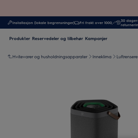
30 dagers
Installasjon (lokale begrensninger)
Fri frakt over 1000,-*
returneri
Produkter
Reservedeler og tilbehør
Kampanjer
Hvitevarer og husholdningsapparater
Inneklima
Luftrensere