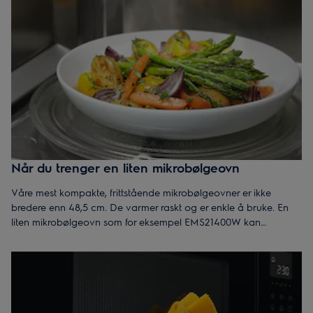
Når du trenger en liten mikrobølgeovn
Våre mest kompakte, frittstående mikrobølgeovner er ikke
bredere enn 48,5 cm. De varmer raskt og er enkle å bruke. En
liten mikrobølgeovn som for eksempel
EMS21400W
kan
plasseres i et kjøkkenskap, på hyller eller i et hjørne uten å ta
over hele kjøkkenbenken.