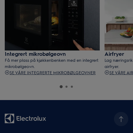
Integrert mikrobølgeovn
Airfryer
Få mer plass på kjøkkenbenken med en integrert
Lag næringsrik
mikrobølgeovn.
airfryer.
SE VÅRE INTEGRERTE MIKROBØLGEOVNER
SE VÅRE AI