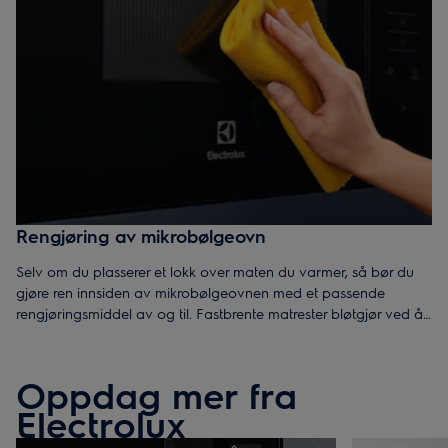
Rengjøring av mikrobølgeovn
Selv om du plasserer et lokk over maten du varmer, så bør du
gjøre ren innsiden av mikrobølgeovnen med
et passende
rengjøringsmiddel
av og til. Fastbrente matrester bløtgjør ved å
varme opp en skål med vann i noen minutter, og den roterende
bunnplaten vasker du enkel for hånd eller i oppvaskmaskin.
Oppdag mer fra
Electrolux