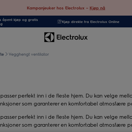
Kampanjeuker hos Electrolux –
Kjøp nå
 åpent kjøp og gratis
Kjøp direkte fra Electrolux Online
ng
te
Vegghengt ventilator
ser perfekt inn i de fleste hjem. Du kan velge mellom
r funksjoner som garanterer en komfortabel atmosfære på
ser perfekt inn i de fleste hjem. Du kan velge mellom
r funksjoner som garanterer en komfortabel atmosfære på