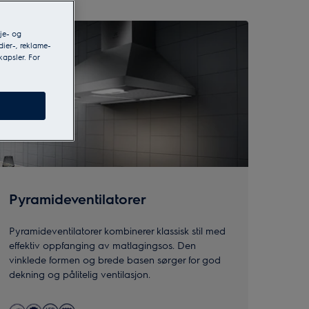
je- og
dier-, reklame-
kapsler. For
Pyramideventilatorer
Pyramideventilatorer kombinerer klassisk stil med
effektiv oppfanging av matlagingsos. Den
vinklede formen og brede basen sørger for god
dekning og pålitelig ventilasjon.