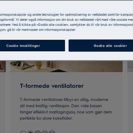
formasjonskapsler og andre teknologier for optimalisering av nettstedet samt for kampan
gsformål. Vi deler også informasjon om din bruk av nettstedet vårt med våre sosiale me
rtnere. Ved å klikke på «Godta alle cookier», samtykker du til vår bruk av informasjons
jon, gå til vår merknader om informasjonskapsler.
Cookie innstillinger
Godta alle cookier
T-formede ventilatorer
T-formede ventilatorer tilbyr en stilig, moderne
stil med kraftig ventilasjon. Den vide basen
fanger effektivt matlagingsos, noe som gjør dem
perfekte for store kokeflater.