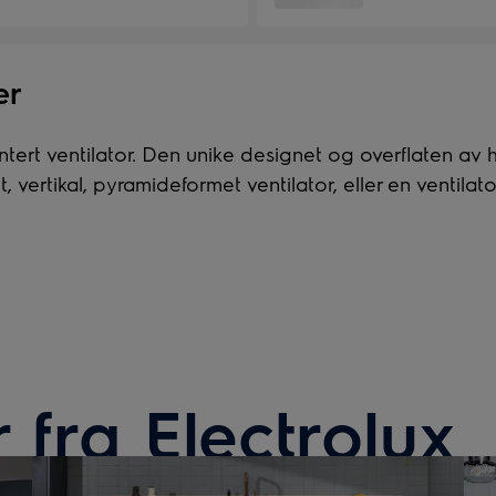
er
tert ventilator. Den unike designet og overflaten av h
rtikal, pyramideformet ventilator, eller en ventilator 
fra Electrolux