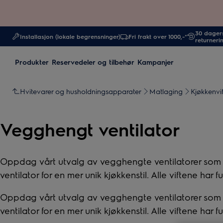
30 dagers
Installasjon (lokale begrensninger)
Fri frakt over 1000,-*
returneri
Produkter
Reservedeler og tilbehør
Kampanjer
Hvitevarer og husholdningsapparater
Matlaging
Kjøkkenvif
Vegghengt ventilator
Oppdag vårt utvalg av vegghengte ventilatorer som pas
ventilator for en mer unik kjøkkenstil. Alle viftene ha
Oppdag vårt utvalg av vegghengte ventilatorer som pas
ventilator for en mer unik kjøkkenstil. Alle viftene ha