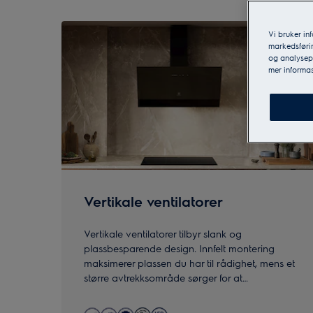
0
av
3
Vi bruker in
markedsførin
og analysepa
mer informas
Vertikale ventilatorer
Vertikale ventilatorer tilbyr slank og
plassbesparende design. Innfelt montering
maksimerer plassen du har til rådighet, mens et
større avtrekksområde sørger for at
matlagingsos og lukt fanges mer effektivt.